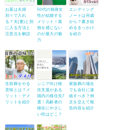
お墓は夫婦
50代の独身女
エンディング
別々で入れ
性が結婚する
ノートは何歳
る？夫(妻)と別
メリット！孤
から？書き始
に入る方法と
独を感じない
めるきっかけ
注意点を解説
のが最大の魅
を紹介
力
生前葬をやる
シニア向け移
家族葬の場合
意味とは？メ
住支援がある
でも会社に連
リット・デメ
国内の移住先7
絡すべき？例
リットを紹介
選！高齢者の
文を交えて報
移住にやさし
告内容を紹介
い街はどこ？