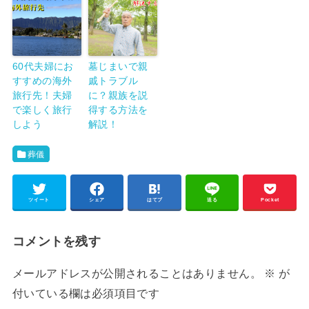
60代夫婦にお
墓じまいで親
すすめの海外
戚トラブル
旅行先！夫婦
に？親族を説
で楽しく旅行
得する方法を
しよう
解説！
葬儀
ツイート
シェア
はてブ
送る
Pocket
コメントを残す
メールアドレスが公開されることはありません。
※
が
付いている欄は必須項目です