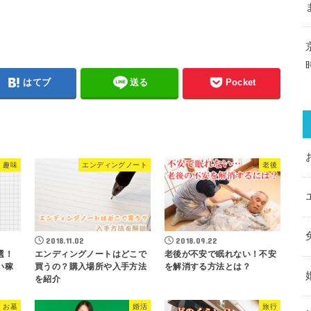
はてブ
送る
Pocket
趣味
エンディングノート
老後
2018.11.02
2018.09.22
選！
エンディングノートはどこで
老後が不安で眠れない！不安
い稼
買うの？購入場所や入手方法
を解消する方法とは？
を紹介
お墓
婚活
旅行