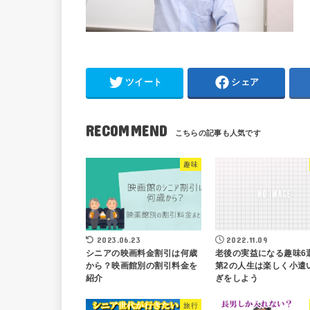
ツイート
シェア
RECOMMEND
趣味
2023.06.23
2022.11.09
シニアの映画料金割引は何歳
老後の実益になる趣味6
から？映画館別の割引料金を
第2の人生は楽しく小遣
紹介
ぎをしよう
旅行