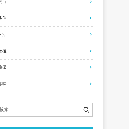
旅行
移住
終活
老後
葬儀
趣味
検
索: