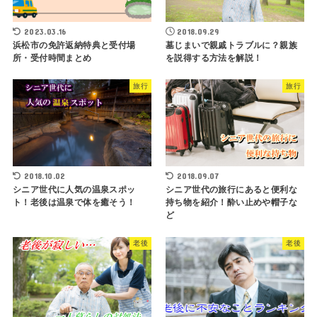
2023.03.16
2018.09.29
浜松市の免許返納特典と受付場
墓じまいで親戚トラブルに？親族
所・受付時間まとめ
を説得する方法を解説！
旅行
旅行
2018.10.02
2018.09.07
シニア世代に人気の温泉スポッ
シニア世代の旅行にあると便利な
ト！老後は温泉で体を癒そう！
持ち物を紹介！酔い止めや帽子な
ど
老後
老後