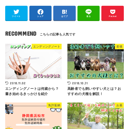
ツイート
シェア
はてブ
送る
Pocket
RECOMMEND
エンディングノート
老後
2018.11.02
2018.10.31
エンディングノートは何歳から？
高齢者でも飼いやすい犬とは？お
書き始めるきっかけを紹介
すすめの犬種を解説！
免許返納
お墓