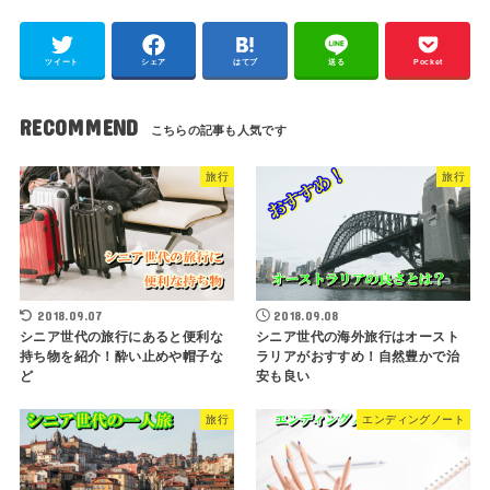
ツイート
シェア
はてブ
送る
Pocket
RECOMMEND
旅行
旅行
2018.09.07
2018.09.08
シニア世代の旅行にあると便利な
シニア世代の海外旅行はオースト
持ち物を紹介！酔い止めや帽子な
ラリアがおすすめ！自然豊かで治
ど
安も良い
旅行
エンディングノート