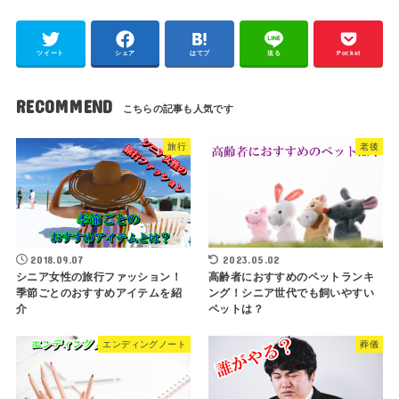
ツイート
シェア
はてブ
送る
Pocket
RECOMMEND
旅行
老後
2018.09.07
2023.05.02
シニア女性の旅行ファッション！
高齢者におすすめのペットランキ
季節ごとのおすすめアイテムを紹
ング！シニア世代でも飼いやすい
介
ペットは？
エンディングノート
葬儀