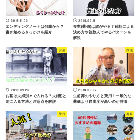
2018.11.02
2018.09.11
エンディングノートは何歳から？
喪主(葬儀)は誰がやる？続柄による
書き始めるきっかけを紹介
決め方や複数人でやるパターンを
解説
お墓
葬儀
2018.09.26
2018.09.27
お墓は夫婦別々で入れる？夫(妻)と
生前葬のやり方と費用！一般的な
別に入る方法と注意点を解説
葬儀より自由度が高いのが特徴
旅行
趣味