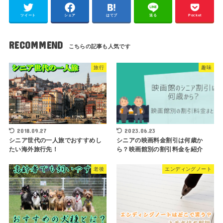
ツイート
シェア
はてブ
送る
Pocket
RECOMMEND
旅行
趣味
2018.09.27
2023.06.23
シニア世代の一人旅でおすすめし
シニアの映画料金割引は何歳か
たい海外旅行先！
ら？映画館別の割引料金を紹介
老後
エンディングノート