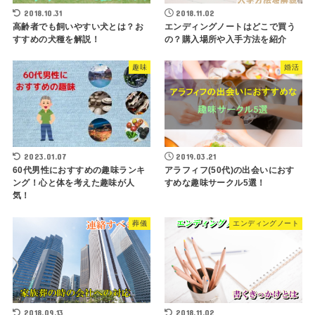
2018.10.31
2018.11.02
高齢者でも飼いやすい犬とは？お
エンディングノートはどこで買う
すすめの犬種を解説！
の？購入場所や入手方法を紹介
趣味
婚活
2023.01.07
2019.03.21
60代男性におすすめの趣味ランキ
アラフィフ(50代)の出会いにおす
ング！心と体を考えた趣味が人
すめな趣味サークル5選！
気！
葬儀
エンディングノート
2018.09.13
2018.11.02