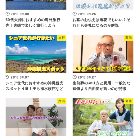
2018.09.08
2018.09.26
60代夫婦におすすめの海外旅行
お墓のお供えは造花でもいい？そ
先！夫婦で楽しく旅行しよう
れとも失礼になるのか解説
旅行
葬儀
2018.09.07
2018.09.27
シニア世代におすすめの沖縄観光
生前葬のやり方と費用！一般的な
スポット４選！美ら海水族館など
葬儀より自由度が高いのが特徴
婚活
老後