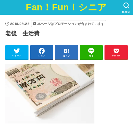
Fan！Fun！シニア
SEARCH
2018.09.22
本ページはプロモーションが含まれています
老後 生活費
ツイート
シェア
はてブ
送る
Pocket