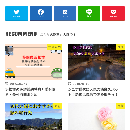
ツイート
シェア
はてブ
送る
Pocket
RECOMMEND
免許返納
旅行
2023.03.16
2018.10.02
浜松市の免許返納特典と受付場
シニア世代に人気の温泉スポッ
所・受付時間まとめ
ト！老後は温泉で体を癒そう！
旅行
お墓