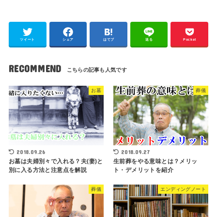
ツイート
シェア
はてブ
送る
Pocket
RECOMMEND
お墓
葬儀
2018.09.26
2018.09.27
お墓は夫婦別々で入れる？夫(妻)と
生前葬をやる意味とは？メリッ
別に入る方法と注意点を解説
ト・デメリットを紹介
葬儀
エンディングノート