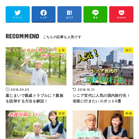
ツイート
シェア
はてブ
送る
Pocket
RECOMMEND
お墓
旅行
2018.09.29
2018.10.31
墓じまいで親戚トラブルに？親族
シニア世代に人気の国内旅行先！
を説得する方法を解説！
老後に行きたいスポット4選
老後
葬儀