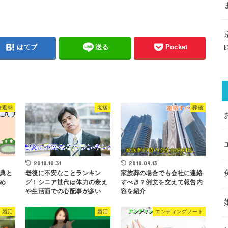
はてブ
送る
Pocket
許返納
老後
葬儀
2018.10.31
2018.09.13
典と
老後に不安なことランキン
家族葬の場合でも会社に連絡
め
グ！シニア世代は体力の衰え
すべき？例文を交えて報告内
や生活面での心配事が多い
容を紹介
婚活
婚活
エンディングノート