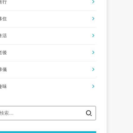
旅行
移住
終活
老後
葬儀
趣味
検
索: