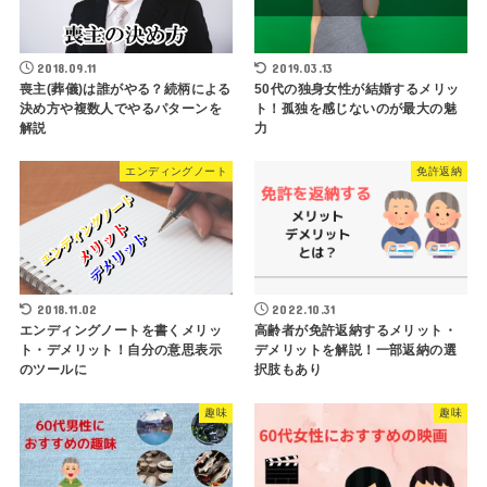
2018.09.11
2019.03.13
喪主(葬儀)は誰がやる？続柄による
50代の独身女性が結婚するメリッ
決め方や複数人でやるパターンを
ト！孤独を感じないのが最大の魅
解説
力
エンディングノート
免許返納
2018.11.02
2022.10.31
エンディングノートを書くメリッ
高齢者が免許返納するメリット・
ト・デメリット！自分の意思表示
デメリットを解説！一部返納の選
のツールに
択肢もあり
趣味
趣味