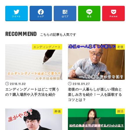
ツイート
シェア
はてブ
送る
Pocket
RECOMMEND
エンディングノート
老後
2018.11.02
2018.09.27
エンディングノートはどこで買う
老後の一人暮らしが楽しい理由と
の？購入場所や入手方法を紹介
楽しみ方を紹介！一人を謳歌する
コツとは？
葬儀
婚活