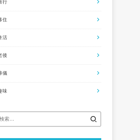
旅行
移住
終活
老後
葬儀
趣味
検
索: