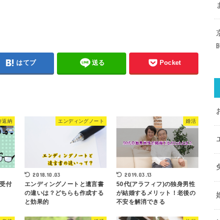
はてブ
送る
Pocket
許返納
エンディングノート
婚活
2018.10.03
2019.03.13
受付
エンディングノートと遺言書
50代(アラフィフ)の独身男性
の違いは？どちらも作成する
が結婚するメリット！老後の
と効果的
不安を解消できる