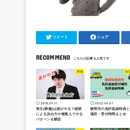
ツイート
シェア
RECOMMEND
葬儀
免
2018.09.11
2023.04.07
喪主(葬儀)は誰がやる？続柄
静岡市の免許返納特典と
による決め方や複数人でやる
場所・受付時間まとめ
パターンを解説