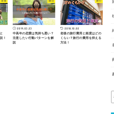
老後
婚活
旅行
2019.03.23
2018.10.02
と
中高年の恋愛は気持ち悪い？
老後の旅行費用と頻度はどの
説！
注意したい行動パターンを解
くらい？旅行の費用を抑える
説
方法！