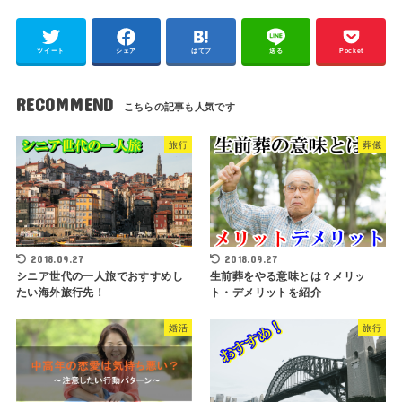
ツイート
シェア
はてブ
送る
Pocket
RECOMMEND
旅行
葬儀
2018.09.27
2018.09.27
シニア世代の一人旅でおすすめし
生前葬をやる意味とは？メリッ
たい海外旅行先！
ト・デメリットを紹介
婚活
旅行