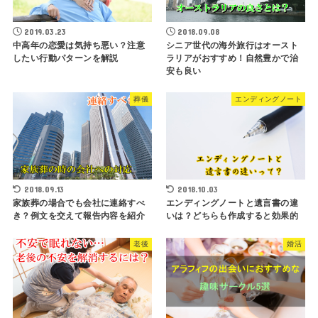
2019.03.23
2018.09.08
中高年の恋愛は気持ち悪い？注意
シニア世代の海外旅行はオースト
したい行動パターンを解説
ラリアがおすすめ！自然豊かで治
安も良い
葬儀
エンディングノート
2018.09.13
2018.10.03
家族葬の場合でも会社に連絡すべ
エンディングノートと遺言書の違
き？例文を交えて報告内容を紹介
いは？どちらも作成すると効果的
老後
婚活