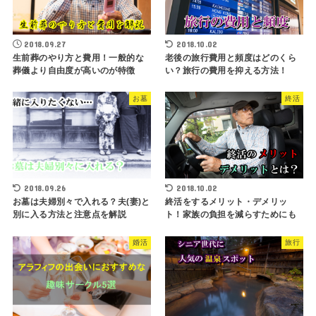
2018.09.27
2018.10.02
生前葬のやり方と費用！一般的な
老後の旅行費用と頻度はどのくら
葬儀より自由度が高いのが特徴
い？旅行の費用を抑える方法！
お墓
終活
2018.09.26
2018.10.02
お墓は夫婦別々で入れる？夫(妻)と
終活をするメリット・デメリッ
別に入る方法と注意点を解説
ト！家族の負担を減らすためにも
婚活
旅行