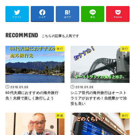
ツイート
シェア
はてブ
送る
Pocket
RECOMMEND
旅行
旅行
2018.09.08
2018.09.08
60代夫婦におすすめの海外旅行
シニア世代の海外旅行はオースト
先！夫婦で楽しく旅行しよう
ラリアがおすすめ！自然豊かで治
安も良い
葬儀
旅行