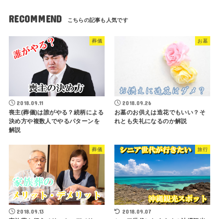
RECOMMEND
葬儀
お墓
2018.09.11
2018.09.26
喪主(葬儀)は誰がやる？続柄による
お墓のお供えは造花でもいい？そ
決め方や複数人でやるパターンを
れとも失礼になるのか解説
解説
葬儀
旅行
2018.09.13
2018.09.07