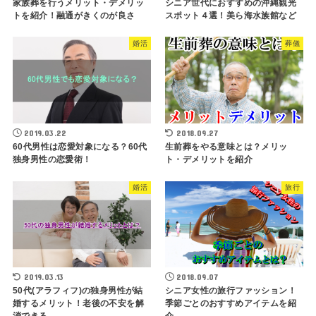
家族葬を行うメリット・デメリッ
シニア世代におすすめの沖縄観光
トを紹介！融通がきくのが良さ
スポット４選！美ら海水族館など
婚活
葬儀
2019.03.22
2018.09.27
60代男性は恋愛対象になる？60代
生前葬をやる意味とは？メリッ
独身男性の恋愛術！
ト・デメリットを紹介
婚活
旅行
2019.03.13
2018.09.07
50代(アラフィフ)の独身男性が結
シニア女性の旅行ファッション！
婚するメリット！老後の不安を解
季節ごとのおすすめアイテムを紹