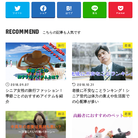
ツイート
シェア
はてブ
送る
Pocket
RECOMMEND
旅行
老後
2018.09.07
2018.10.31
シニア女性の旅行ファッション！
老後に不安なことランキング！シ
季節ごとのおすすめアイテムを紹
ニア世代は体力の衰えや生活面で
介
の心配事が多い
婚活
老後