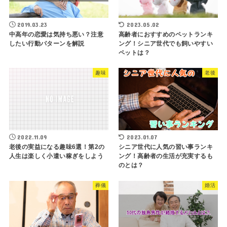
2019.03.23
2023.05.02
中高年の恋愛は気持ち悪い？注意
高齢者におすすめのペットランキ
したい行動パターンを解説
ング！シニア世代でも飼いやすい
ペットは？
趣味
老後
2022.11.09
2023.01.07
老後の実益になる趣味6選！第2の
シニア世代に人気の習い事ランキ
人生は楽しく小遣い稼ぎをしよう
ング！高齢者の生活が充実するも
のとは？
葬儀
婚活