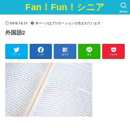
Fan！Fun！シニア
SEARCH
2018.10.31
本ページはプロモーションが含まれています
外国語2
ツイート
シェア
はてブ
送る
Pocket